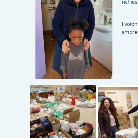
richies
I volon
amore 