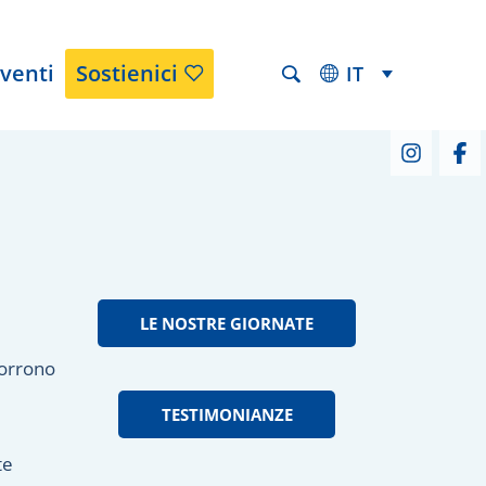
venti
Sostienici
IT
LE NOSTRE GIORNATE
corrono
TESTIMONIANZE
te